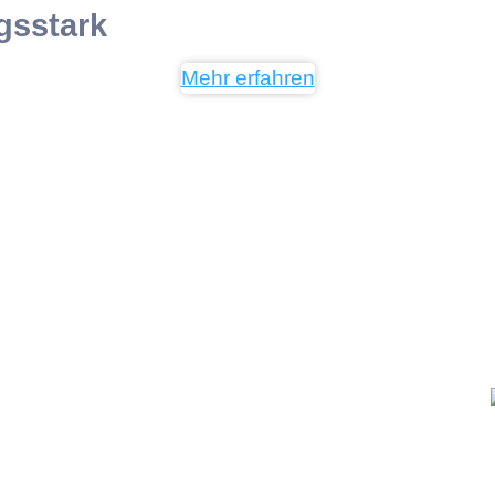
gsstark
Mehr erfahren
 CMS-System ist
 KMU Tools Suppport-Team