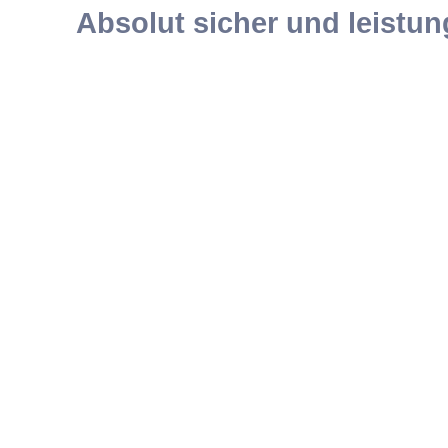
Absolut sicher und leistun
Warum Weblication "DAS"
CMS Made in Germany
Kostengünstige Schulungen direkt vom