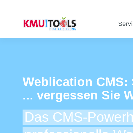
Servi
Weblication CMS: 
... vergessen Sie
Das CMS-Powerho