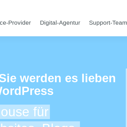
ce-Provider
Digital-Agentur
Support-Tea
Sie werden es lieben
 WordPress
use für