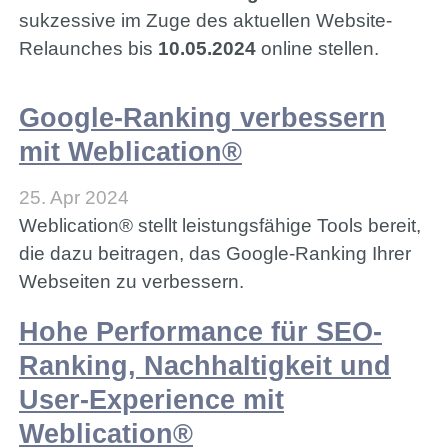
Bitrix24
sukzessive im Zuge des aktuellen Website-
Relaunches bis
10.05.2024
online stellen.
+49 (0) 421 - 989 777 75
Google-Ranking verbessern
mit Weblication®
Portfolio
25. Apr 2024
Weblication® stellt leistungsfähige Tools bereit,
die dazu beitragen, das Google-Ranking Ihrer
Hilfe
Webseiten zu verbessern.
Hohe Performance für SEO-
Ranking, Nachhaltigkeit und
User-Experience mit
Weblication®