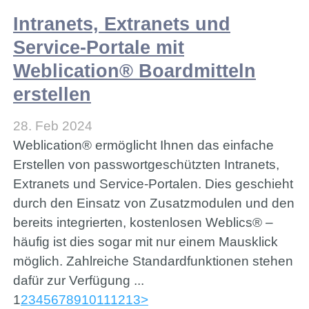
Intranets, Extranets und
Service-Portale mit
Weblication® Boardmitteln
erstellen
28. Feb 2024
Weblication® ermöglicht Ihnen das einfache
Erstellen von passwortgeschützten Intranets,
Extranets und Service-Portalen. Dies geschieht
durch den Einsatz von Zusatzmodulen und den
bereits integrierten, kostenlosen Weblics® –
häufig ist dies sogar mit nur einem Mausklick
möglich. Zahlreiche Standardfunktionen stehen
dafür zur Verfügung ...
1
2
3
4
5
6
7
8
9
10
11
12
13
>