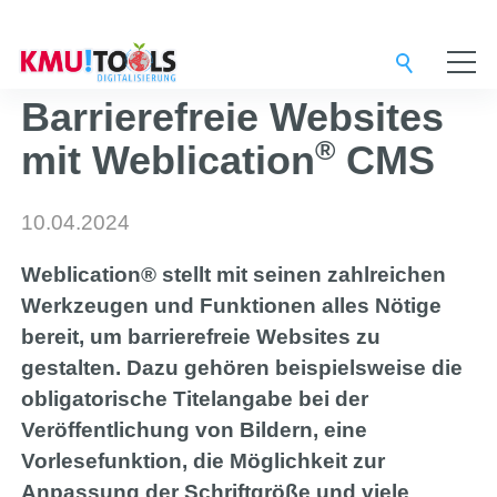
Service-Provider
Barrierefreie Websites
®
mit Weblication
CMS
Digital-Agentur
10.04.2024
Support-Team
Weblication® stellt mit seinen zahlreichen
Werkzeugen und Funktionen alles Nötige
bereit, um barrierefreie Websites zu
Lösungen
gestalten. Dazu gehören beispielsweise die
obligatorische Titelangabe bei der
3CX
Veröffentlichung von Bildern, eine
Vorlesefunktion, die Möglichkeit zur
Anpassung der Schriftgröße und viele