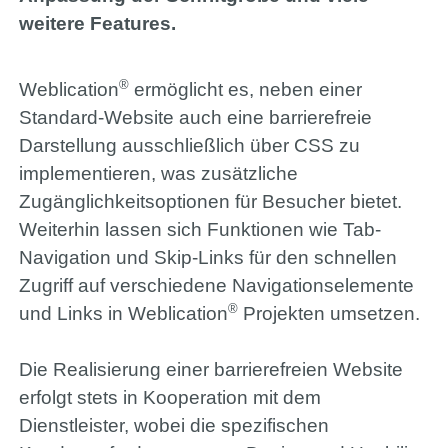
Bitrix24
weitere Features.
®
Weblication
ermöglicht es, neben einer
+49 (0) 421 - 989 777 75
Standard-Website auch eine barrierefreie
Darstellung ausschließlich über CSS zu
implementieren, was zusätzliche
Portfolio
Zugänglichkeitsoptionen für Besucher bietet.
Weiterhin lassen sich Funktionen wie Tab-
Navigation und Skip-Links für den schnellen
Hilfe
Zugriff auf verschiedene Navigationselemente
®
und Links in Weblication
Projekten umsetzen.
Die Realisierung einer barrierefreien Website
erfolgt stets in Kooperation mit dem
Dienstleister, wobei die spezifischen