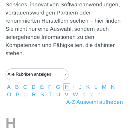
Services, innovativen Softwareanwendungen,
Bitrix24
vertrauenswürdigen Partnern oder
renommierten Herstellern suchen – hier finden
+49 (0) 421 - 989 777 75
Sie nicht nur eine Auswahl, sondern auch
tiefergehende Informationen zu den
Kompetenzen und Fähigkeiten, die dahinter
Portfolio
stehen.
Hilfe
A
B
C
D
E
F
G
H
I
J
K
L
M
N
O
P
Q
R
S
T
U
V
W
X
Y
Z
A-Z Auswahl aufheben